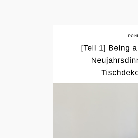
DONN
[Teil 1] Being 
Neujahrsdinn
Tischdeko