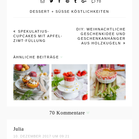
70
DESSERT
+
SÜSSE KÖSTLICHKEITEN
DIY: WEIHNACHTLICHE
SPEKULATIUS-
GESCHENKIDEE UND
CUPCAKES MIT APFEL-
GESCHENKANHÄNGER
ZIMT-FÜLLUNG
AUS HOLZKUGELN
ÄHNLICHE BEITRÄGE
Gegrillte
Erdbeer-
Fruchtig-
Nektarinen
Limetten-
süßer
mit
Cheesecake
Rhabarber-
Mascarpon
im Glas
Erdbeer-
e-Quark-
mit
Crumble
Topping
Karamellsp
mit Vanille
70 Kommentare
und
littern
karamellisi
Julia
ertem
10. DEZEMBER 2017 UM 09:21
Müsli-