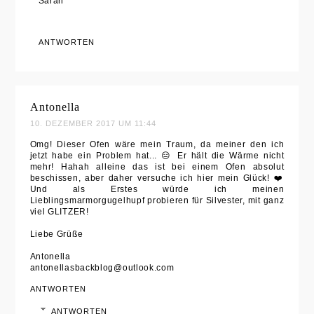
Sarah
ANTWORTEN
Antonella
10. DEZEMBER 2017 UM 11:44
Omg! Dieser Ofen wäre mein Traum, da meiner den ich
jetzt habe ein Problem hat... 😑 Er hält die Wärme nicht
mehr! Hahah alleine das ist bei einem Ofen absolut
beschissen, aber daher versuche ich hier mein Glück! ❤️
Und als Erstes würde ich meinen
Lieblingsmarmorgugelhupf probieren für Silvester, mit ganz
viel GLITZER!
Liebe Grüße
Antonella
antonellasbackblog@outlook.com
ANTWORTEN
ANTWORTEN