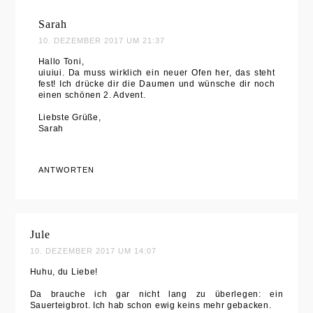
Sarah
10. DEZEMBER 2017 UM 21:37
Hallo Toni,
uiuiui. Da muss wirklich ein neuer Ofen her, das steht
fest! Ich drücke dir die Daumen und wünsche dir noch
einen schönen 2. Advent.
Liebste Grüße,
Sarah
ANTWORTEN
Jule
10. DEZEMBER 2017 UM 14:07
Huhu, du Liebe!
Da brauche ich gar nicht lang zu überlegen: ein
Sauerteigbrot. Ich hab schon ewig keins mehr gebacken.