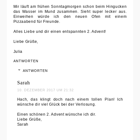
Crunch
Mir läuft am frühen Sonntagmorgen schon beim Hingucken
das Wasser im Mund zusammen. Sieht super lecker aus.
Einweihen würde ich den neuen Ofen mit einem
Pizzaabend für Freunde.
Alles Liebe und dir einen entspannten 2. Advent!
Liebe Grüße,
Julia
ANTWORTEN
ANTWORTEN
Sarah
10. DEZEMBER 2017 UM 21:32
Hach, das klingt doch nach einem tollen Plan! Ich
wünsche dir viel Glück bei der Verlosung.
Einen schönen 2. Advent wünsche ich dir.
Liebe Grüße,
Sarah