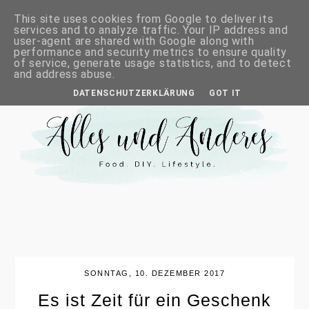
This site uses cookies from Google to deliver its
services and to analyze traffic. Your IP address and
user-agent are shared with Google along with
performance and security metrics to ensure quality
of service, generate usage statistics, and to detect
and address abuse.
DATENSCHUTZERKLÄRUNG
GOT IT
SONNTAG, 10. DEZEMBER 2017
Es ist Zeit für ein Geschenk