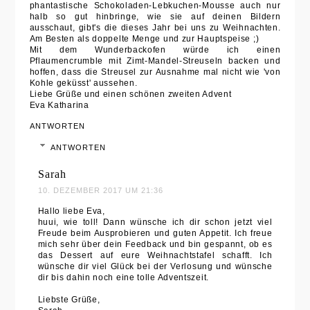
phantastische Schokoladen-Lebkuchen-Mousse auch nur
halb so gut hinbringe, wie sie auf deinen Bildern
ausschaut, gibt's die dieses Jahr bei uns zu Weihnachten.
Am Besten als doppelte Menge und zur Hauptspeise ;)
Mit dem Wunderbackofen würde ich einen
Pflaumencrumble mit Zimt-Mandel-Streuseln backen und
hoffen, dass die Streusel zur Ausnahme mal nicht wie 'von
Kohle geküsst' aussehen.
Liebe Grüße und einen schönen zweiten Advent
Eva Katharina
ANTWORTEN
ANTWORTEN
Sarah
10. DEZEMBER 2017 UM 21:36
Hallo liebe Eva,
huui, wie toll! Dann wünsche ich dir schon jetzt viel
Freude beim Ausprobieren und guten Appetit. Ich freue
mich sehr über dein Feedback und bin gespannt, ob es
das Dessert auf eure Weihnachtstafel schafft. Ich
wünsche dir viel Glück bei der Verlosung und wünsche
dir bis dahin noch eine tolle Adventszeit.
Liebste Grüße,