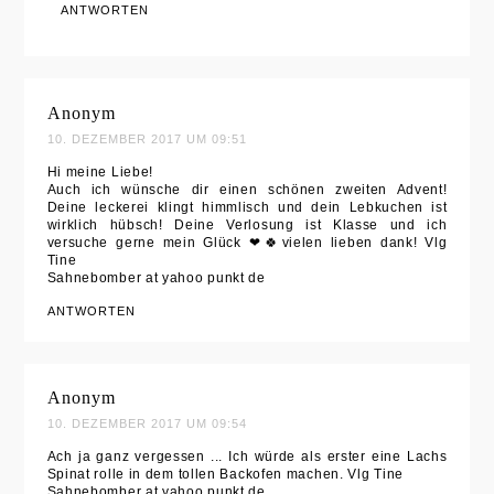
ANTWORTEN
Anonym
10. DEZEMBER 2017 UM 09:51
Hi meine Liebe!
Auch ich wünsche dir einen schönen zweiten Advent!
Deine leckerei klingt himmlisch und dein Lebkuchen ist
wirklich hübsch! Deine Verlosung ist Klasse und ich
versuche gerne mein Glück ❤🍀vielen lieben dank! Vlg
Tine
Sahnebomber at yahoo punkt de
ANTWORTEN
Anonym
10. DEZEMBER 2017 UM 09:54
Ach ja ganz vergessen ... Ich würde als erster eine Lachs
Spinat rolle in dem tollen Backofen machen. Vlg Tine
Sahnebomber at yahoo punkt de