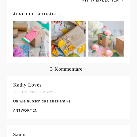
IT WIMPELCHEN
ÄHNLICHE BEITRÄGE
Sommerlic
DIY:
Sommerlic
he
Verpackun
he
Geschenkid
gsideen für
Geschenkid
ee:
Geburtstag
ee:
Selbstgema
skinder im
Pflanzwürf
chte
Herbst
el in einer
3 Kommentare
Melonen-
tropischen
Anhänger
Flamingo-
Kathy Loves
Verpackun
15. JUNI 2013 UM 22:58
g
Oh wie hübsch das aussieht =)
ANTWORTEN
Sanni