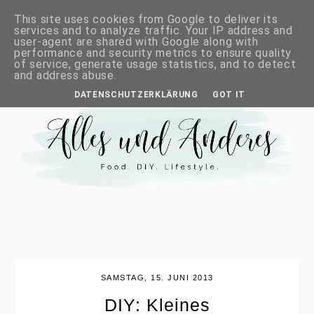
This site uses cookies from Google to deliver its
services and to analyze traffic. Your IP address and
user-agent are shared with Google along with
performance and security metrics to ensure quality
of service, generate usage statistics, and to detect
and address abuse.
DATENSCHUTZERKLÄRUNG
GOT IT
SAMSTAG, 15. JUNI 2013
DIY: Kleines