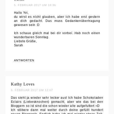
5. FEBRUAR 2017 UM 18:36
Hallo Yvi,
du wirst es nicht glauben, aber ich habe erst gestern
an dich gedacht. Das muss Gedankenübertragung
gewesen sein :D
Ich schaue gleich mal bei dir vorbei. Hab noch einen
wunderbaren Sonntag.
Liebste Grüße,
Sarah
ANTWORTEN
Kathy Loves
6. FEBRUAR 2017 UM 12:07
Das sieht ja wieder sehr lecker aus! Ich habe Schokoladen
Eclairs (Liebesknochen) gemacht, aber wie das bei den
Bloggern so ist sind die schon wieder alle aufgefuttert =D
Ich stöbere dann mal weiter durch deine gefüllt hundert
neuen Blogposts. Endlich habe ich mal wieder etwas Zeit,