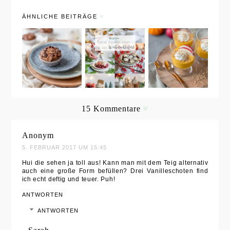
ÄHNLICHE BEITRÄGE
Saftige
Sechs
Süßes
Schoko-
köstliche
Apfel-
Muffins
Dessert-
Kürbis-
mit
Ideen zum
Dessert für
Zartbittersc
Weihnachts
die
hokolade
fest
Herbstzeit
15 Kommentare
Anonym
5. FEBRUAR 2017 UM 15:45
Hui die sehen ja toll aus! Kann man mit dem Teig alternativ
auch eine große Form befüllen? Drei Vanilleschoten find
ich echt deftig und teuer. Puh!
ANTWORTEN
ANTWORTEN