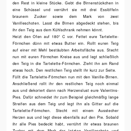
den Rest in kleine Stücke. Gebt die Birnenstückchen in
eine Schüssel und verrührt sie mit drei Esslöffeln
braunem Zucker sowie dem Mark von zwei
Vanilleschoten. Lasst die Birnen abgedeckt stehen, bis
ihr den Teig aus dem Kühlschrank nehmen könnt.
Heizt den Ofen auf 180° C vor. Fettet eure Tartelette-
Förmchen dünn mit etwas Butter ein. Rollt euren Teig
auf einer mit Mehl bestäubten Arbeitsfläche aus. Stecht
nun mit euren Förmchen Kreise aus und legt schließlich
den Teig in die Tartelette-Förmchen. Zieht ihn am Rand
etwas hoch. Den restlichen Teig stellt ihr kurz zur Seite.
Füllt die Tartelette-Förmchen nun mit den Vanille-Birnen.
Anschließend rollt ihr den restlichen Teig noch einmal
aus und dekoriert dann nach Herzenslust eure Valentins-
Pies. Dafür schneidet ihr zum Beispiel gleichmäßig lange
Streifen aus dem Teig und legt ihn als Gitter auf die
Tartelette-Förmchen. Stecht mit einem Ausstecher
Herzen aus und legt diese ebenfalls auf den Pie. Sobald
ihr alle Pies bedeckt habt, verrührt ihr etwas braunen
Zucker mit dem Mark der letzten Vanilleschote und