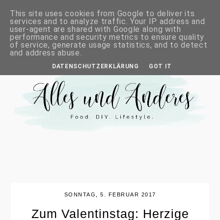
This site uses cookies from Google to deliver its
services and to analyze traffic. Your IP address and
user-agent are shared with Google along with
performance and security metrics to ensure quality
of service, generate usage statistics, and to detect
and address abuse.
DATENSCHUTZERKLÄRUNG
GOT IT
SONNTAG, 5. FEBRUAR 2017
Zum Valentinstag: Herzige