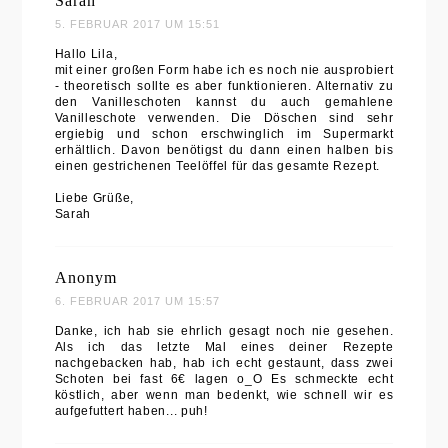
Sarah
5. FEBRUAR 2017 UM 15:51
Hallo Lila,
mit einer großen Form habe ich es noch nie ausprobiert
- theoretisch sollte es aber funktionieren. Alternativ zu
den Vanilleschoten kannst du auch gemahlene
Vanilleschote verwenden. Die Döschen sind sehr
ergiebig und schon erschwinglich im Supermarkt
erhältlich. Davon benötigst du dann einen halben bis
einen gestrichenen Teelöffel für das gesamte Rezept.
Liebe Grüße,
Sarah
Anonym
6. FEBRUAR 2017 UM 15:57
Danke, ich hab sie ehrlich gesagt noch nie gesehen.
Als ich das letzte Mal eines deiner Rezepte
nachgebacken hab, hab ich echt gestaunt, dass zwei
Schoten bei fast 6€ lagen o_O Es schmeckte echt
köstlich, aber wenn man bedenkt, wie schnell wir es
aufgefuttert haben... puh!