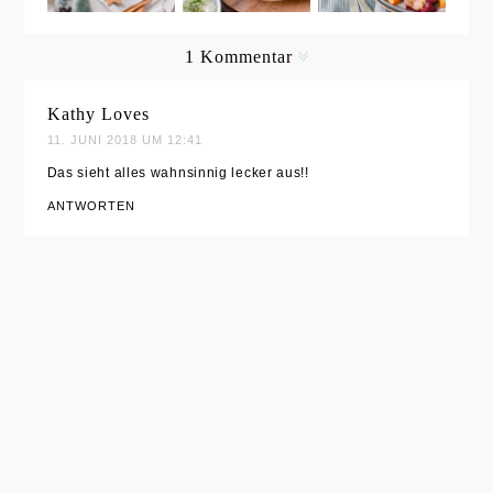
Lachs und
Frischkäse-
und Gravad
Apfel-
Meerrettich
Lachs
1 Kommentar
Rotkohl-
-Füllung
Füllung
Kathy Loves
11. JUNI 2018 UM 12:41
Das sieht alles wahnsinnig lecker aus!!
ANTWORTEN