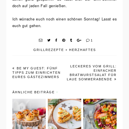
doch auf jeden Fall genießen.
Ich wünsche euch noch einen schönen Sonntag! Lasst es
euch gut gehen.
1
GRILLREZEPTE
+
HERZHAFTES
LECKERES VOM GRILL:
BE MY GUEST: FÜNF
EINFACHER
TIPPS ZUM EINRICHTEN
BRATWURSTSALAT FÜR
EURES GÄSTEZIMMERS
LAUE SOMMERABENDE
ÄHNLICHE BEITRÄGE
Mini-
Tannenbau
Süßkartoff
Blätterteig-
mspieße
el-Salat
Quiches
mit Gravad
mit
mit gravad
Lachs und
Radicchio