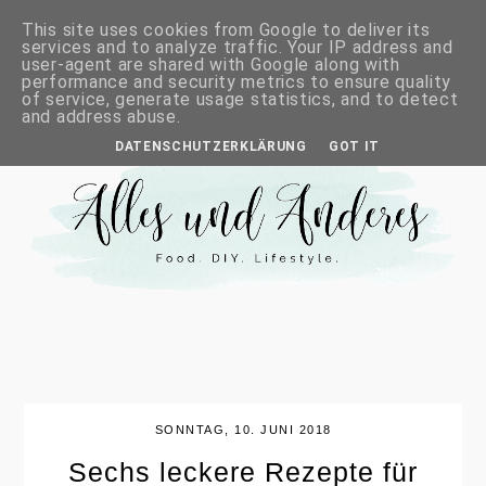
This site uses cookies from Google to deliver its
services and to analyze traffic. Your IP address and
user-agent are shared with Google along with
performance and security metrics to ensure quality
of service, generate usage statistics, and to detect
and address abuse.
DATENSCHUTZERKLÄRUNG
GOT IT
SONNTAG, 10. JUNI 2018
Sechs leckere Rezepte für